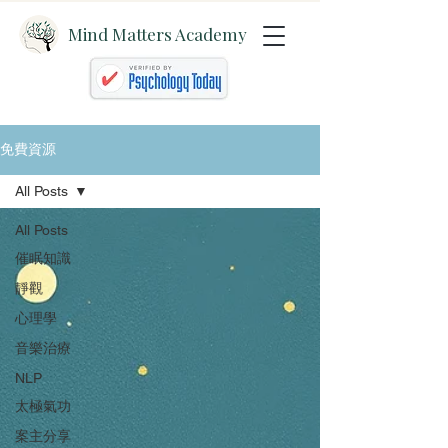
Mind Matters Academy
免費資源
All Posts
All Posts
催眠知識
靜觀
心理學
音樂治療
NLP
太極氣功
案主分享