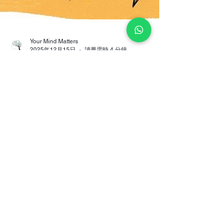
Your Mind Matters
2025年12月15日
讀畢需時 4 分鐘
革新靜觀認知催眠療法：當認知
催眠遇上中華文化八段錦，打造
最適合華人的身心整合方案
香港是個壓力知道，這是不言而喻的。港人尋求內
心平靜與情緒復原力的需求從未如此迫切。靜觀認
知療法（MBCT）因其卓越的預防抑鬱復發效果風靡
全球，而臨床催眠則以其直接溝通潛意識、快速轉
化信念的能力著稱。如今，一場靜默的療癒革命正
在發生——靜觀認知催眠療法（MBCH,
Mindfulness-Based Cognitive Hypnotherapy） 不
僅將二者科學融合，更進行了關鍵的本土化創新：
以中華養生瑰寶八段錦，替代傳統的靜觀瑜伽，創