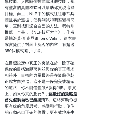
導技能、人際關係技能或其他技能，都
有豐富的具體模式可以幫助你實現這些
目標。而且，NLP中的模式往往非常具
體且易於遵循，使得測試和調整變得簡
單，直到找到適合自己的方法。我特別
推薦一本書，《NLP技巧大全》，作者
是施洛莫·瓦克尼Shlomo Vakni。這本書
確實提供了封面上所說的內容，有超過
350個模式隨手可得。
在目標設定中真正的突破在於：除了確
保你的目標激勵著你並與你的真正需求
相符外，目標的力量最終是在於將你朝
正確方向推進。這不是一條完美或精確
的道路，你不能僅僅做A就得到B。事實
上，如果你真的想要B，
你最好的策略是
首先假裝自己已經擁有B
。這將幫助你從
更有效的角度思考、感受和行動，使你
的行動來自正確的位置，更有效地產生