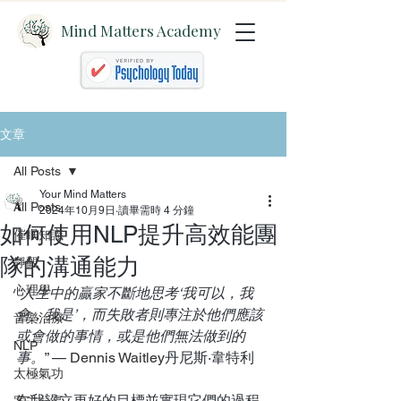
Mind Matters Academy
文章
All Posts
Your Mind Matters
All Posts
2024年10月9日
讀畢需時 4 分鐘
如何使用NLP提升高效能團
催眠知識
隊的溝通能力
靜觀
心理學
“人生中的贏家不斷地思考‘我可以，我
會，我是’，而失敗者則專注於他們應該
音樂治療
或會做的事情，或是他們無法做到的
NLP
事。
” — 
Dennis Waitley
丹尼斯·韋特利
太極氣功
在我設立更好的目標並實現它們的過程