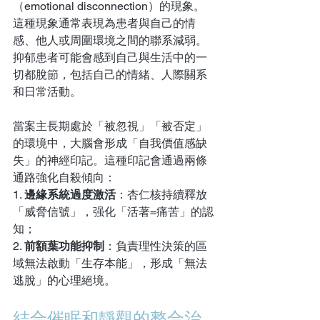
（emotional disconnection）的現象。
這種現象通常表現為患者與自己的情
感、他人或周圍環境之間的聯系減弱。
抑郁患者可能會感到自己與生活中的一
切都脫節，包括自己的情緒、人際關系
和日常活動。
當案主長期處於「被忽視」「被否定」
的環境中，大腦會形成「自我價值感缺
失」的神經印記。這種印記會通過兩條
通路強化自殺傾向：  
1. 
邊緣系統過度激活
：杏仁核持續釋放
「威脅信號」，强化「活著=痛苦」的認
知；  
2. 
前額葉功能抑制
：負責理性決策的區
域無法啟動「生存本能」，形成「無法
逃脫」的心理絕境。
結合催眠和靜觀的整合治