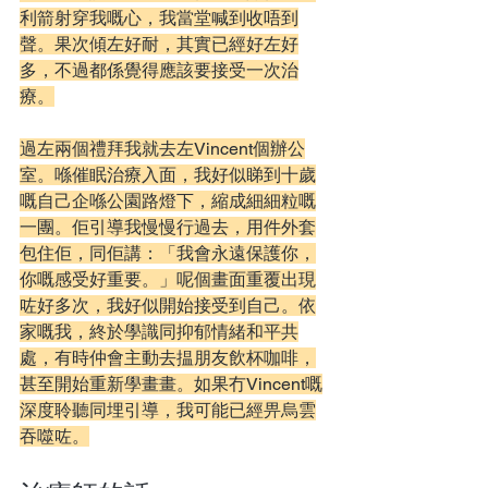
利箭射穿我嘅心，我當堂喊到收唔到
聲。果次傾左好耐，其實已經好左好
多，不過都係覺得應該要接受一次治
療。
過左兩個禮拜我就去左Vincent個辦公
室。喺催眠治療入面，我好似睇到十歲
嘅自己企喺公園路燈下，縮成細細粒嘅
一團。
佢
引導我慢慢行過去，用件外套
包住佢，同佢講：「我會永遠保護你，
你嘅感受好重要。」呢個畫面重覆出現
咗好多次，我好似開始接受到自己。依
家嘅我，終於學識同抑郁情緒和平共
處，有時仲會主動去揾朋友飲杯咖啡，
甚至開始重新學畫畫。如果冇Vincent嘅
深度聆聽同埋引導，我可能已經畀烏雲
吞噬咗。