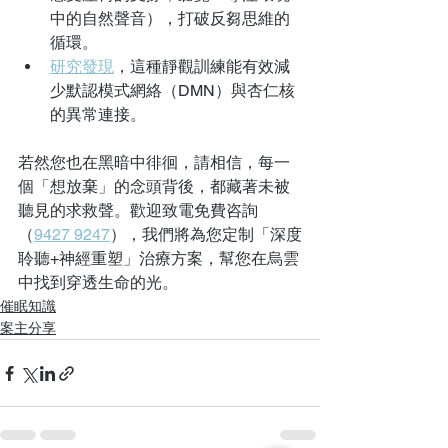
中的自然聲音），打破反芻思維的
循環。  
研究發現
，這種靜觀訓練能有效減
少默認模式網絡（DMN）與杏仁核
的異常連接。  
若然您也在黑暗中徘徊，請相信，每一
個「想放棄」的念頭背後，都藏著未被
聽見的求救聲。歡迎致電免費咨詢
（
9427 9247
），我們將為您定制「深度
聆聽+神經重塑」治療方案，幫您在烏雲
中找到穿透生命的光。
催眠知識
案主分享