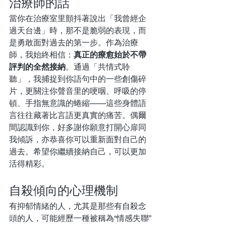
治療師的話  
當你在治療室里顫抖著說出「我曾經企
過天台邊」時，那不是脆弱的表現，而
是勇敢面對過去的第一步。作為治療
師，我始終相信：
真正的療愈始於不帶
評判的全然接納
。通過「共情式聆
聽」，我捕捉到你語句中的一些創傷碎
片，更關注你聲音里的哽咽、呼吸的停
頓、手指無意識的蜷縮——這些身體語
言往往藏著比言語更真實的痛苦。偶爾
間認識到你，好多謝你願意打開心扉同
我傾訴，亦恭喜你可以重新面對自己的
過去。希望你繼續接納自己，可以更加
活得精彩。
自殺傾向的心理機制
有抑郁情緒的人，尤其是那些有自殺念
頭的人，可能經歷一種被稱為“情感失聯”