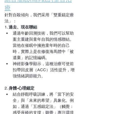
療
針對自殺傾向，我們采用「雙重錨定療
法」：  
1. 
過去、現在聯結
通過年齡回溯技術，我們可以幫助
案主重建與童年自我的情感聯結。
當他在催眠中擁抱童年時的自己
時，實際上是在修復海馬體中「被
遺棄」的記憶編碼。  
神經影像學顯示，這種治療可使前
扣帶回皮層（ACC）活性提升，增
強情緒調節能力。  
2. 
身體-心理錨定
結合靜觀呼吸訓練，將「當下的安
全」與「未來的希望」具象化。例
如，通過「五感錨定法」（觸覺：
感受座椅的支撐；聽覺：專注環境