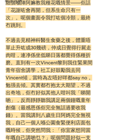
案主分享
細個嗰陣阿嫲教我種花嘅情景——佢話
「花謝咗會再開，但系生命只有一
次」。呢個畫面令我打咗個冷顫，最終
冇跳到。
不過去見精神科醫生食藥之後，體重唔
單止升咗成30幾磅，仲成日覺得行屍走
肉咁，連净係坐低睇日落都覺得係種折
磨。直到有一次Vincent黎到我住緊果間
青年宿舍講學，社工好鼓勵我去同
Vincent傾，當時為左唔好咩都say no
，
勉强去傾。其實
都冇抱
太大期望，不過
出奇地，
佢冇好似其他人咁叫我「睇開
啲」，反而靜靜聽我講足兩個鐘嘅童年
創傷（最感恩係
佢完全無話過要收我
錢）
。當我講到八歲生日阿媽完全無視
我，自己一個人喺公園食緊便利店面包
嘅時候，佢突然問我：「你宜家想同當
年嘅自己講啲乜？」呢個問題好似一支