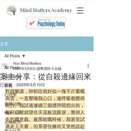
Mind Matters Academy
文章
All Posts
Your Mind Matters
All Posts
2025年3月6日
讀畢需時 3 分鐘
案主分享：從自殺邊緣回來
催眠知識
已更新：
2025年3月10日
靜觀
對我黎講，抑郁症就好似一塊千斤重嘅
心理學
烏雲，一直壓喺我心口，連呼吸都覺得
音樂治療
吃力。我試過連續三個禮拜唔想出街，
每日瞓醒就望住天花板流眼淚，覺得人
NLP
生冇曬意義。最黑暗嘅時候，我甚至試
太極氣功
過走上天臺，但系望住條街又突然諗起