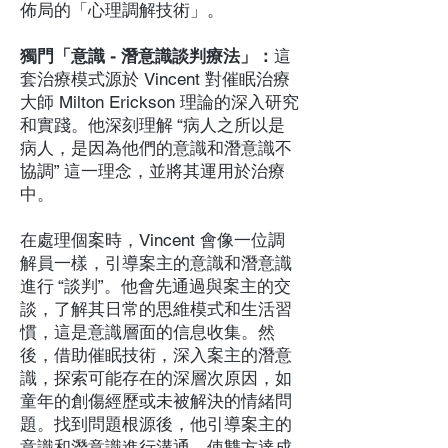
佈局的「心理調解技術」。
獨門「意識 - 潛意識談判療法」：
這
套治療模式源於 Vincent 對催眠治療
大師 Milton Erickson 理論的深入研究
和實踐。他深刻理解 “病人之所以是
病人，是因為他們的意識和潛意識不
協調” 這一理念，並將其運用於治療
中。
在處理個案時，Vincent 會像一位調
解員一樣，引導案主的意識和潛意識
進行 “談判”。他會先通過與案主的交
談，了解其日常的思維模式和生活習
慣，這是意識層面的信息收集。然
後，借助催眠技術，深入案主的潛意
識，探索可能存在的深層次原因，如
童年的創傷經歷或未被解決的情緒問
題。找到問題根源後，他引導案主的
意識和潛意識進行溝通，使雙方達成