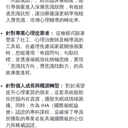
「問題成因」。結合臨床催眠後，能
引導個案進入深層意識狀態，有效繞
過意識抗拒，讓治療建議更精準地植
入潛意識，倍增心理輔導的轉化率。
針對專業心理從業者：
這種模式顯著
豐富了社工、心理治療師及輔導員的
工具箱。在處理焦慮或家庭關係個案
時，您能運用「奇蹟問句」勾勒目
標，並透過催眠強化積極思維，實現
「意識找方向，潛意識找動力」的高
效康復進程。
針對個人成長與職涯轉型：
對於渴望
提升心理素質的朋友，這套系統能助
你挖掘內在資源，擺脫失眠或情緒困
擾。同時，作為 IHA（國際催眠協
會）認證的專科課程，這確保了學員
所獲取的專業名銜具備國際級的公信
力與權威認證。