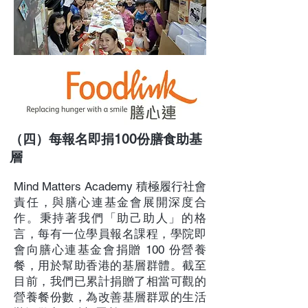
（四）每報名即捐100份膳食助基
層
Mind Matters Academy 積極履行社會
責任，與膳心連基金會展開深度合
作。秉持著我們「助己助人」的格
言，每有一位學員報名課程，學院即
會向膳心連基金會捐贈 100 份營養
餐，用於幫助香港的基層群體。截至
目前，我們已累計捐贈了相當可觀的
營養餐份數，為改善基層群眾的生活