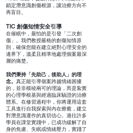
鎖定潛意識創傷根源，讓治療方向不
再盲目。
TIC 創傷知情安全引導
在催眠中，最怕的是引發「二次創
傷」。我們教授嚴格的創傷知情原
則，確保您能在建立絕對心理安全的
邊界下，溫柔且精準地處理個案最深
層的痛楚。
我們秉持「先助己，後助人」的理
念。
真正能引導個案跨越情緒困擾
的，並非模稜兩可的理論，而是紮實
的心理學根基與經過臨床驗證的治療
體系。在修習過程中，你將運用這套
工具進行自我探索與內在療癒，建立
對潛意識運作的真切信心。過往許多
學員在課堂實踐中，已成功緩解了自
身的焦慮、失眠或情緒壓力，實踐了