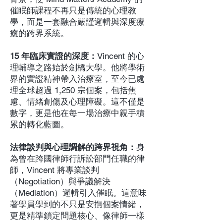
催眠師課程不再只是傳統的心理教
學，而是一套融合嚴謹邏輯與深度療
癒的跨界系統。
15 年臨床實證的深度：
Vincent 的心
理輔導之路始於劍橋大學。他將學術
界的實證精神帶入治療室，至今已處
理全球超過 1,250 宗個案，包括焦
慮、情緒創傷及心理障礙。這不僅是
數字，更是他在每一場治療中親手積
累的轉化藍圖。
法律談判與心理調解的跨界視角：
身
為曾在跨國律師行訴訟部門任職的律
師，Vincent 將專業談判
（Negotiation）與爭議解決
（Mediation）邏輯引入催眠。這意味
著學員學到的不只是安撫個案情緒，
更是精準鎖定問題核心、像律師一樣