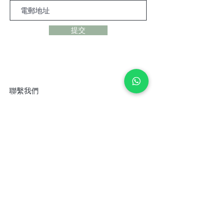
提交
聯繫我們
香港中環威靈頓街99號威基商業
中心9樓901室
+852 9427 9247
hk.mindmatters@gmail.co
m