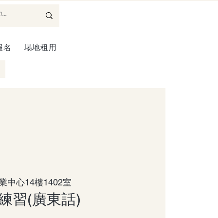
報名
場地租用
業中心14樓1402室
練習(廣東話)