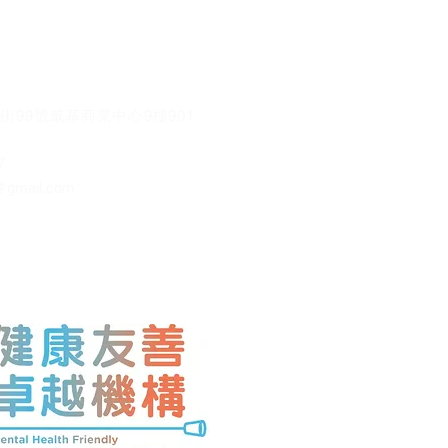
街99號威基商業中心9樓901
7
@gmail.co
m