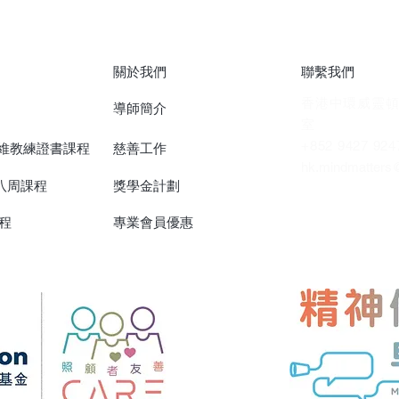
關於我們
聯繫我們
香港中環威靈頓
導師簡介
室
+852 9427 924
思維教練證書課程
慈善工作
hk.mindmatters
)八周課程
獎學金計劃
程
專業會員優惠