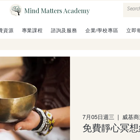
Mind Matters Academy
費資源
專業課程
諮詢及服務
企業/學校專區
立即
7月05日週三
  |  
威基商
免費靜心冥想