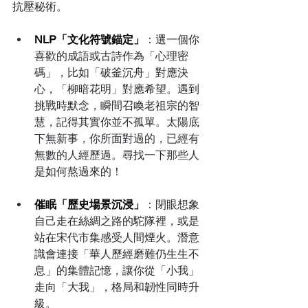
抗壓秘術。
NLP「文化符號錨定」
：選一個你
喜歡的成語或古詩作為「心理密
碼」，比如「破釜沉舟」對應決
心，「柳暗花明」對應希望。遇到
挑戰時默念，瞬間召喚老祖宗的智
慧，記得其實你並不孤單。
太陽底
下無新事，你所面對過的，已經有
無數的人經歷過
。尋找一下那些人
是如何熬過來的！
催眠「歷史場景沉浸」
：閉眼想象
自己走在絲綢之路的駝隊裡，或是
站在宋代市集感受人間煙火。潛意
識會連接「華人歷經磨難仍生生不
息」的集體記憶，讓你從「小我」
走向「大我」，格局和韌性同時升
級。