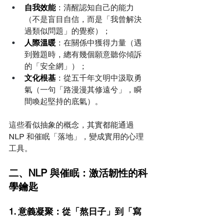
自我效能
：清醒認知自己的能力
（不是盲目自信，而是「我曾解決
過類似問題」的覺察）；
人際溫暖
：在關係中獲得力量（遇
到難題時，總有幾個願意聽你傾訴
的「安全網」）；
文化根基
：從五千年文明中汲取勇
氣（一句「路漫漫其修遠兮」，瞬
間喚起堅持的底氣）。
這些看似抽象的概念，其實都能通過 
NLP 和催眠「落地」，變成實用的心理
工具。
二、NLP 與催眠：激活韌性的科
學鑰匙
1. 意義凝聚：從「熬日子」到「寫