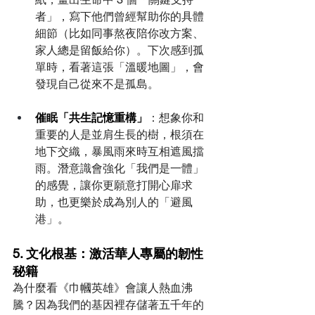
者」，寫下他們曾經幫助你的具體
細節（比如同事熬夜陪你改方案、
家人總是留飯給你）。下次感到孤
單時，看著這張「溫暖地圖」，會
發現自己從來不是孤島。
催眠「共生記憶重構」
：想象你和
重要的人是並肩生長的樹，根須在
地下交織，暴風雨來時互相遮風擋
雨。潛意識會強化「我們是一體」
的感覺，讓你更願意打開心扉求
助，也更樂於成為別人的「避風
港」。
5. 文化根基：激活華人專屬的韌性
秘籍
為什麼看《巾幗英雄》會讓人熱血沸
騰？因為我們的基因裡存儲著五千年的