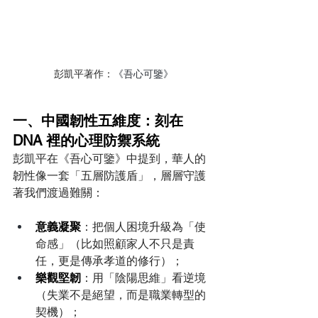
彭凱平著作：
《吾心可鑒》
一、中國韌性五維度：刻在 
DNA 裡的心理防禦系統
彭凱平在《吾心可鑒》中提到，華人的
韌性像一套「五層防護盾」，層層守護
著我們渡過難關：
意義凝聚
：把個人困境升級為「使
命感」（比如照顧家人不只是責
任，更是傳承孝道的修行）；
樂觀堅韌
：用「陰陽思維」看逆境
（失業不是絕望，而是職業轉型的
契機）；