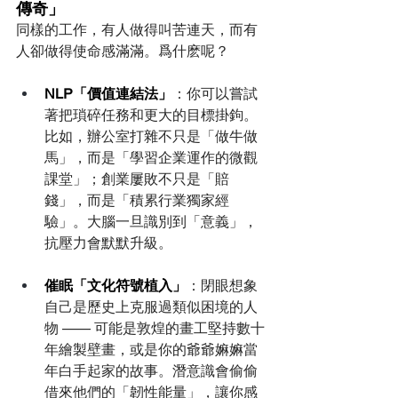
傳奇」
同樣的工作，有人做得叫苦連天，而有
人卻做得使命感滿滿。爲什麽呢？
NLP「價值連結法」
：你可以嘗試
著把瑣碎任務和更大的目標掛鉤。
比如，辦公室打雜不只是「做牛做
馬」，而是「學習企業運作的微觀
課堂」；創業屢敗不只是「賠
錢」，而是「積累行業獨家經
驗」。大腦一旦識別到「意義」，
抗壓力會默默升級。
催眠「文化符號植入」
：閉眼想象
自己是歷史上克服過類似困境的人
物 —— 可能是敦煌的畫工堅持數十
年繪製壁畫，或是你的爺爺嫲嫲當
年白手起家的故事。潛意識會偷偷
借來他們的「韌性能量」，讓你感