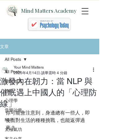
Mind Matters Academy
文章
All Posts
Your Mind Matters
All Posts
2025年4月14日
讀畢需時 4 分鐘
激發內在韌力：當 NLP 與
催眠知識
催眠遇上中國人的「心理防
靜觀
心理學
線」
音樂治療
你可能會注意到，身邊總有一些人，即
NLP
使面對生活的種種挑戰，也能返彈過
來？
太極氣功