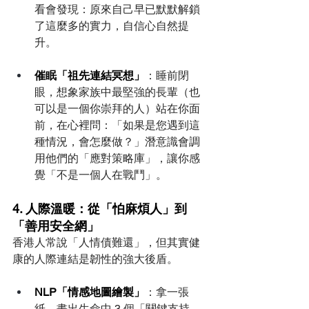
看會發現：原來自己早已默默解鎖
了這麼多的實力，自信心自然提
升。
催眠「祖先連結冥想」
：睡前閉
眼，想象家族中最堅強的長輩（也
可以是一個你崇拜的人）站在你面
前，在心裡問：「如果是您遇到這
種情況，會怎麼做？」潛意識會調
用他們的「應對策略庫」，讓你感
覺「不是一個人在戰鬥」。
4. 人際溫暖：從「怕麻煩人」到
「善用安全網」
香港人常說「人情債難還」，但其實健
康的人際連結是韌性的強大後盾。
NLP「情感地圖繪製」
：拿一張
紙，畫出生命中 3 個「關鍵支持