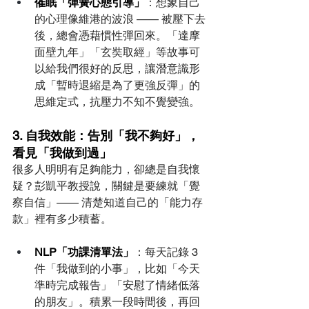
催眠「彈簧心態引導」
：想象自己
的心理像維港的波浪 —— 被壓下去
後，總會憑藉慣性彈回來。「達摩
面壁九年」「玄奘取經」等故事可
以給我們很好的反思，讓潛意識形
成「暫時退縮是為了更強反彈」的
思維定式，抗壓力不知不覺變強。
3. 自我效能：告別「我不夠好」，
看見「我做到過」
很多人明明有足夠能力，卻總是自我懷
疑？彭凱平教授說，關鍵是要練就「覺
察自信」—— 清楚知道自己的「能力存
款」裡有多少積蓄。
NLP「功課清單法」
：每天記錄 3 
件「我做到的小事」，比如「今天
準時完成報告」「安慰了情緒低落
的朋友」。積累一段時間後，再回