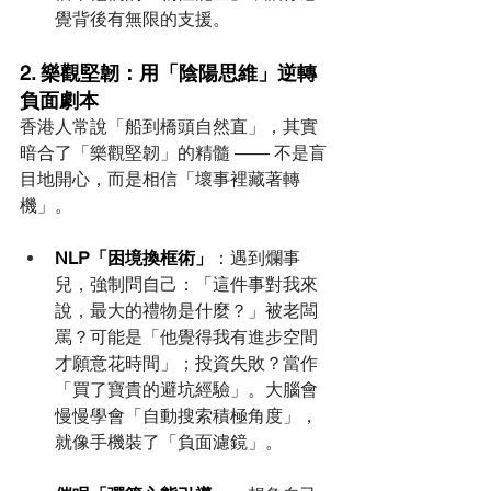
覺背後有無限的支援。
2. 樂觀堅韌：用「陰陽思維」逆轉
負面劇本
香港人常說「船到橋頭自然直」，其實
暗合了「樂觀堅韌」的精髓 —— 不是盲
目地開心，而是相信「壞事裡藏著轉
機」。
NLP「困境換框術」
：遇到爛事
兒，強制問自己：「這件事對我來
說，最大的禮物是什麼？」被老闆
罵？可能是「他覺得我有進步空間
才願意花時間」；投資失敗？當作
「買了寶貴的避坑經驗」。大腦會
慢慢學會「自動搜索積極角度」，
就像手機裝了「負面濾鏡」。