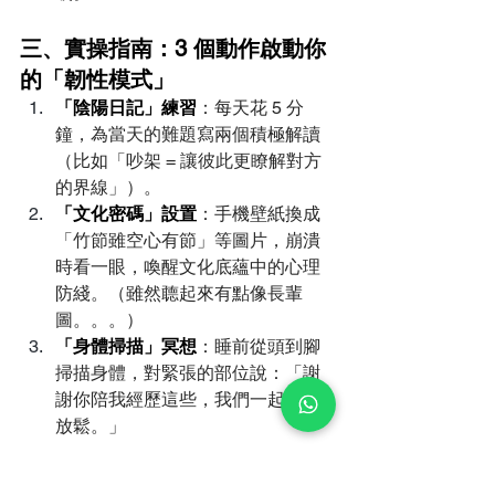
三、實操指南：3 個動作啟動你
的「韌性模式」
「陰陽日記」練習
：每天花 5 分
鐘，為當天的難題寫兩個積極解讀
（比如「吵架 = 讓彼此更瞭解對方
的界線」）。
「文化密碼」設置
：手機壁紙換成
「竹節雖空心有節」等圖片，崩潰
時看一眼，喚醒文化底蘊中的心理
防綫。（雖然聼起來有點像長輩
圖。。。）
「身體掃描」冥想
：睡前從頭到腳
掃描身體，對緊張的部位說：「謝
謝你陪我經歷這些，我們一起慢慢
放鬆。」
結語：你的身體，藏著五千年的