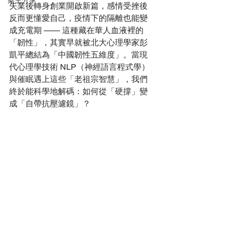
案主分享
失業後轉身創業開啟新篇，感情受挫後
反而更懂愛自己，疫情下的隔離也能變
成充電期 —— 這種藏在華人血液裡的
「韌性」，其實早就被北大心理學家彭
凱平總結為「中國韌性五維度」。當現
代心理學技術 NLP（神經語言程式學）
與催眠遇上這些「老祖宗智慧」，我們
終於能科學地解碼：如何從「硬撐」變
成「自帶抗壓濾鏡」？