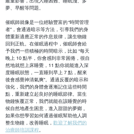
嚴重影響，出現入睡困難、睡眠淺、多
夢、早醒等問題。
催眠師就像是一位經驗豐富的 “時間管理
者”，會通過暗示等方法，引導我們的身
體重新適應正常的作息規律，讓生物鐘
回到正軌。在催眠過程中，催眠師會給
予我們一些積極的時間暗示，比如 “每天
晚上 10 點半，你會感到非常困倦，很自
然地就想上床睡覺，11 點你就能進入深
度睡眠狀態，一直睡到早上 7 點，醒來
後會感覺神清氣爽”。通過反覆的暗示和
強化，我們的身體會逐漸記住這些時間
點，重新建立起良好的睡眠節律。當生
物鐘恢覆正常，我們就能在該睡覺的時
候自然地產生困意，進入甜甜的夢鄉 。
如果你想學習如何通過催眠幫助他人調
整生物鐘，改善睡眠，
歡迎了解我們的
治療師培訓課程
。