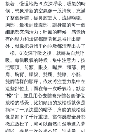
接著，慢慢地做 6 次深呼吸，吸氣的時
候，想象清新的空氣像一股清泉，充滿
了整個身體，從鼻腔進入，流經喉嚨、
胸部，最後到達腹部，讓身體的每一個
細胞都充滿活力；呼氣的時候，感覺所
有的壓力和煩惱都隨著氣息被排出體
外，就像把身體里的垃圾都清理出去了
一樣。6 次深呼吸之後，就轉為自然呼
吸。每當吸氣的時候，集中注意力，按
照頭頂、前額、眼皮、嘴唇、頸部、兩
肩、胸背、腰腹、雙腿、雙膝、小腿、
雙腳這樣的順序，依次將注意力集中在
這些部位上；而在每一次呼氣時，默念 
“
松”
 字，並且用心去體會身體各個部位
放松的感覺，比如頭頂的放松感就像是
摘掉了一頂沈重的帽子，肩膀的放松感
像是卸下了千斤重擔。當你感覺全身都
徹底放松了，就可以自然而然地進入夢
鄉啦。要是一次效果不好，別著急，可