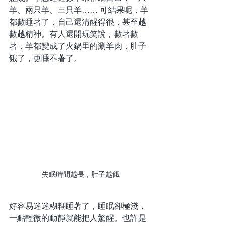
羊、兩只羊、三只羊…… 可結果呢，羊
都數睡著了，自己還清醒得很，甚至越
數越精神。有人還開玩笑說，數著數
著，羊都變成了火鍋里的涮羊肉，肚子
餓了，更睡不著了。
失眠時間越長，肚子越餓
好容易迷迷糊糊睡著了，睡眠卻極淺，
一點輕微的動靜就能把人驚醒。也許是