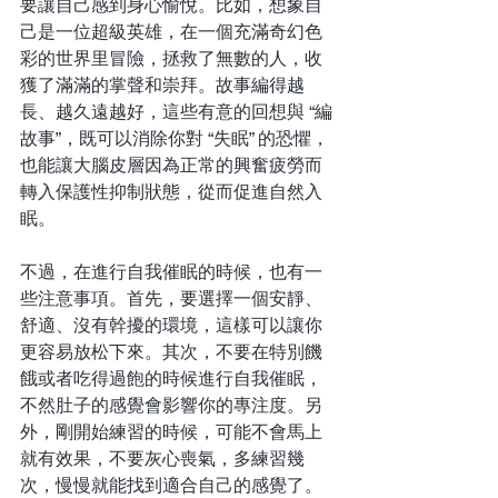
要讓自己感到身心愉悅。比如，想象自
己是一位超級英雄，在一個充滿奇幻色
彩的世界里冒險，拯救了無數的人，收
獲了滿滿的掌聲和崇拜。故事編得越
長、越久遠越好，這些有意的回想與 “編
故事”，既可以消除你對 “失眠” 的恐懼，
也能讓大腦皮層因為正常的興奮疲勞而
轉入保護性抑制狀態，從而促進自然入
眠。
不過，在進行自我催眠的時候，也有一
些注意事項。首先，要選擇一個安靜、
舒適、沒有幹擾的環境，這樣可以讓你
更容易放松下來。其次，不要在特別饑
餓或者吃得過飽的時候進行自我催眠，
不然肚子的感覺會影響你的專注度。另
外，剛開始練習的時候，可能不會馬上
就有效果，不要灰心喪氣，多練習幾
次，慢慢就能找到適合自己的感覺了。