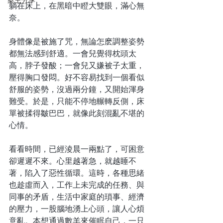
案主分享
躺在床上，在黑暗中瞪大雙眼，滿心無
奈。
身體像是被施了咒，無論怎麽調整姿勢
都無法感到舒適。一會兒覺得枕頭太
高，脖子發酸；一會兒又嫌被子太重，
壓得胸口發悶。好不容易找到一個看似
舒服的姿勢，沒過兩分鐘，又開始渾身
難受。於是，只能不停地輾轉反側，床
單被揉得皺巴巴，就像此刻混亂不堪的
心情。
看看時間，已經淩晨一兩點了，可困意
卻遲遲不來。心里越著急，就越睡不
著，陷入了惡性循環。這時，各種思緒
也趁虛而入，工作上未完成的任務、與
同事的矛盾，生活中家庭的瑣事、經濟
的壓力，一股腦地湧上心頭，讓人心煩
意亂。本想通過數羊來催眠自己，一只