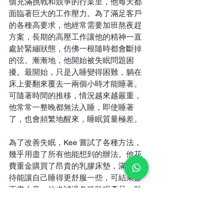
個充滿挑戰和競爭的行業里，他每天都
面臨著巨大的工作壓力。為了滿足客戶
的各種高要求，他經常需要加班熬夜趕
方案，長期的高壓工作讓他的精神一直
處於緊繃狀態，仿佛一根隨時都會斷掉
的弦。漸漸地，他開始被失眠問題困
擾。最開始，只是入睡變得困難，躺在
床上要翻來覆去一兩個小時才能睡著。
可隨著時間的推移，情況越來越嚴重，
他常常一整晚都無法入睡，即使睡著
了，也會頻繁地醒來，睡眠質量極差。
為了改善失眠，Kee 嘗試了各種方法，
幾乎用盡了所有他能想到的辦法。他花
費重金購買了昂貴的乳膠床墊，滿心期
待能讓自己睡得更舒服一些，可結果卻
不盡人意；他也試過各種助眠產品，助
眠香薰、褪黑素，只要是市場上聲稱有
效果的，他都一一嘗試，可效果微乎其