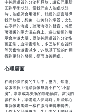
中神經遞質的分泌和釋放，讓它們重新
回到平衡狀態。當我們進入催眠狀態
時，催眠師會用溫和、舒緩的語言引導
我們放松，想象一些美好的場景，比如
在寧靜的海邊，聽著海浪的聲音，感受
著溫暖的陽光灑在身上。這些積極的暗
示會刺激大腦，促使神經遞質的分泌恢
覆正常，血清素增加，多巴胺和皮質醇
等興奮性激素減少，γ- 氨基丁酸的作用
得到更好的發揮，從而改善睡眠 。
心理層面
在現代快節奏的生活中，壓力、焦慮、
緊張等負面情緒就像無處不在的 “小惡
魔”，常常成為失眠的罪魁禍首。當我們
躺在床上，準備進入夢鄉時，那些煩心
事就像走馬燈一樣在腦海里轉來轉去。
工作上的競爭壓力，生活中的人際關系