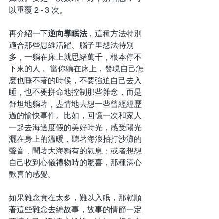
以重覆 2 - 3 次。
再介紹一下
逆向導眠法
，這種方法特別
適合那些思維活躍、腦子里想法特別
多，一躺在床上就思緒萬千，根本停不
下來的人 。當你躺在床上，發現自己怎
麽也睡不著的時候，不要強迫自己去入
睡，也不要拼命地控制那些雜念，而是
舒坦地躺著，盡情地去想一些曾經經歷
過的愉快事件。比如，回憶一次和家人
一起去海邊度假的美好時光，感受陽光
灑在身上的溫暖，聽著海浪拍打沙灘的
聲音，聞著大海獨有的氣息；或者想想
自己收到心儀禮物時的驚喜，那種滿心
歡喜的感覺。
如果雜念實在太多，難以入眠，那就順
著這些雜念去編故事，故事的情節一定