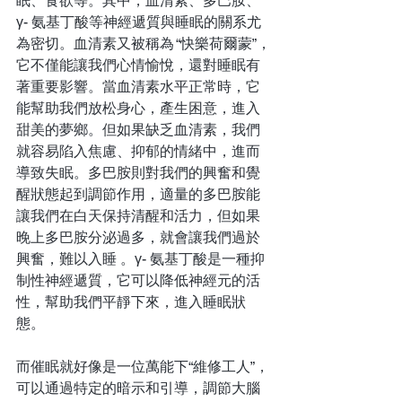
眠、食欲等。其中，血清素、多巴胺、
γ- 氨基丁酸等神經遞質與睡眠的關系尤
為密切。血清素又被稱為 “快樂荷爾蒙”，
它不僅能讓我們心情愉悅，還對睡眠有
著重要影響。當血清素水平正常時，它
能幫助我們放松身心，產生困意，進入
甜美的夢鄉。但如果缺乏血清素，我們
就容易陷入焦慮、抑郁的情緒中，進而
導致失眠。多巴胺則對我們的興奮和覺
醒狀態起到調節作用，適量的多巴胺能
讓我們在白天保持清醒和活力，但如果
晚上多巴胺分泌過多，就會讓我們過於
興奮，難以入睡 。γ- 氨基丁酸是一種抑
制性神經遞質，它可以降低神經元的活
性，幫助我們平靜下來，進入睡眠狀
態。
而催眠就好像是一位萬能下“維修工人”，
可以通過特定的暗示和引導，調節大腦