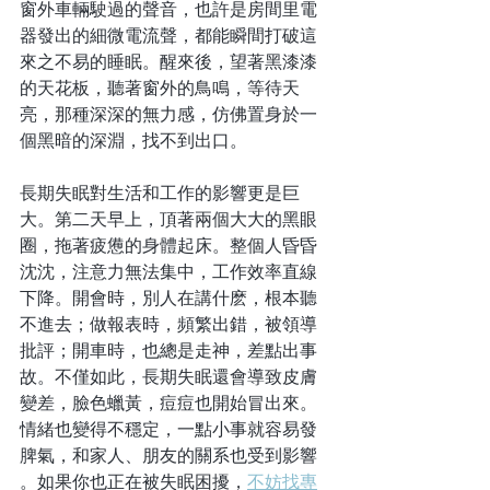
窗外車輛駛過的聲音，也許是房間里電
器發出的細微電流聲，都能瞬間打破這
來之不易的睡眠。醒來後，望著黑漆漆
的天花板，聽著窗外的鳥鳴，等待天
亮，那種深深的無力感，仿佛置身於一
個黑暗的深淵，找不到出口。
長期失眠對生活和工作的影響更是巨
大。第二天早上，頂著兩個大大的黑眼
圈，拖著疲憊的身體起床。整個人昏昏
沈沈，注意力無法集中，工作效率直線
下降。開會時，別人在講什麽，根本聽
不進去；做報表時，頻繁出錯，被領導
批評；開車時，也總是走神，差點出事
故。不僅如此，長期失眠還會導致皮膚
變差，臉色蠟黃，痘痘也開始冒出來。
情緒也變得不穩定，一點小事就容易發
脾氣，和家人、朋友的關系也受到影響 
。如果你也正在被失眠困擾，
不妨找專