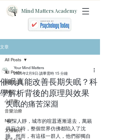
Mind Matters Academy
文章
All Posts
Your Mind Matters
All Posts
2025年2月9日
讀畢需時 15 分鐘
催眠真能改善長期失眠？科
催眠知識
學解析背後的原理與效果
靜觀
心理學
失眠的痛苦深淵
音樂治療
NLP
 夜深人靜，城市的喧囂逐漸退去，萬籟
俱寂之時，整個世界仿佛都陷入了沈
太極氣功
睡。然而，有這樣一群人，他們卻獨自